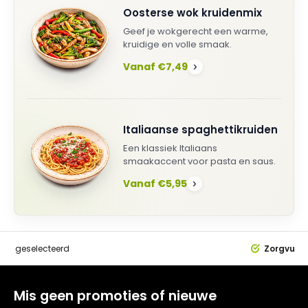
Oosterse wok kruidenmix
Geef je wokgerecht een warme,
kruidige en volle smaak.
Vanaf €7,49
›
Italiaanse spaghettikruiden
Een klassiek Italiaans
smaakaccent voor pasta en saus.
Vanaf €5,95
›
dig
geselecteerd
Zorgvuldi
Mis geen promoties of nieuwe