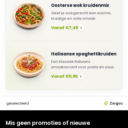
Oosterse wok kruidenmix
Geef je wokgerecht een warme,
kruidige en volle smaak.
Vanaf €7,49
›
Italiaanse spaghettikruiden
Een klassiek Italiaans
smaakaccent voor pasta en saus.
Vanaf €5,95
›
dig
geselecteerd
Zorgvuldi
Mis geen promoties of nieuwe