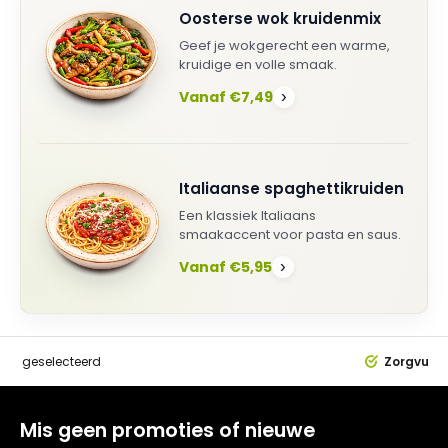
Oosterse wok kruidenmix
Geef je wokgerecht een warme,
kruidige en volle smaak.
Vanaf €7,49
›
Italiaanse spaghettikruiden
Een klassiek Italiaans
smaakaccent voor pasta en saus.
Vanaf €5,95
›
dig
geselecteerd
Zorgvuldi
Mis geen promoties of nieuwe