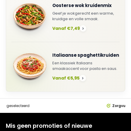
Oosterse wok kruidenmix
Geef je wokgerecht een warme,
kruidige en volle smaak.
Vanaf €7,49
›
Italiaanse spaghettikruiden
Een klassiek Italiaans
smaakaccent voor pasta en saus.
Vanaf €5,95
›
dig
geselecteerd
Zorgvuldi
Mis geen promoties of nieuwe