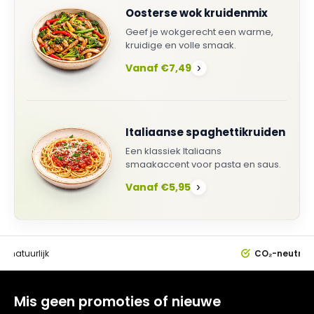
Oosterse wok kruidenmix
Geef je wokgerecht een warme,
kruidige en volle smaak.
Vanaf €7,49
›
Italiaanse spaghettikruiden
Een klassiek Italiaans
smaakaccent voor pasta en saus.
Vanaf €5,95
›
0%
natuurlijk
CO₂-neutral
Mis geen promoties of nieuwe