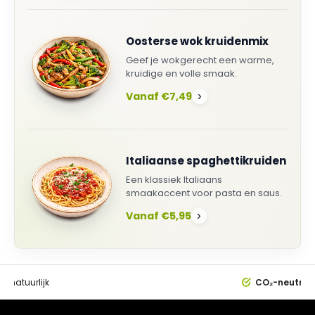
Oosterse wok kruidenmix
Geef je wokgerecht een warme,
kruidige en volle smaak.
Vanaf €7,49
›
Italiaanse spaghettikruiden
Een klassiek Italiaans
smaakaccent voor pasta en saus.
Vanaf €5,95
›
0%
natuurlijk
CO₂-neutral