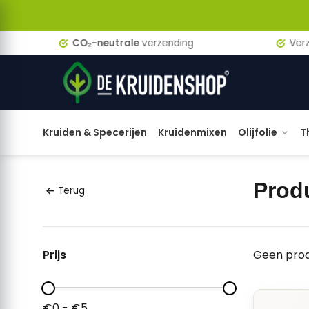
CO₂-neutrale
verzending
Verzen
Kruiden & Specerijen
Kruidenmixen
Olijfolie
T
Prod
Terug
Prijs
Geen prod
€0 - €5