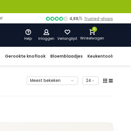
4,88
/
5
Trusted-shops
0
Winkelwagen
Help
Inloggen
Verlanglijst
d
Gerookte knoflook
Bloemblaadjes
Keukentools
Prod