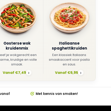
Oosterse wok
Italiaanse
kruidenmix
spaghettikruiden
eef je wokgerecht een
Een klassiek Italiaans
arme, kruidige en volle
smaakaccent voor pasta
smaak.
en saus.
Vanaf €7,49
Vanaf €5,95
›
›
 vanaf
Met kennis van smaken!