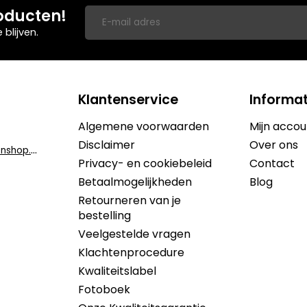
oducten!
blijven.
Klantenservice
Informat
Algemene voorwaarden
Mijn accou
Disclaimer
Over ons
i
nfo@dekruidenshop.be
Privacy- en cookiebeleid
Contact
Betaalmogelijkheden
Blog
Retourneren van je
bestelling
Veelgestelde vragen
Klachtenprocedure
Kwaliteitslabel
Fotoboek