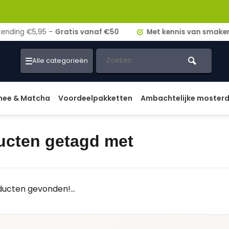
ding €5,95 –
Gratis vanaf €50
Met kennis van smaken!
Alle categorieën
hee & Matcha
Voordeelpakketten
Ambachtelijke moster
ucten getagd met
ucten gevonden!...