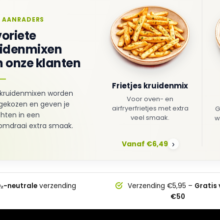
 AANRADERS
oriete
uidenmixen
 onze klanten
Frietjes kruidenmix
kruidenmixen worden
Voor oven- en
gekozen en geven je
airfryerfrietjes met extra
G
hten in een
veel smaak.
w
mdraai extra smaak.
Vanaf €6,49
›
₂-neutrale
verzending
Verzending €5,95 –
Gratis
€50