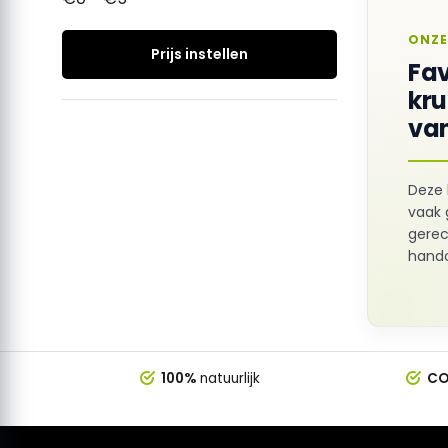
ONZE
Prijs instellen
Fav
kr
van
Deze 
vaak 
gerec
hando
100%
natuurlijk
CO