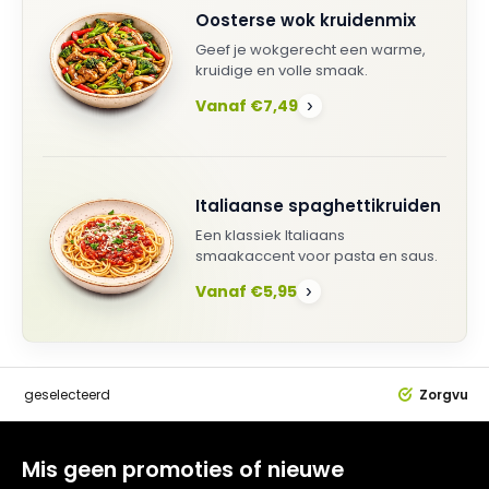
Oosterse wok kruidenmix
Geef je wokgerecht een warme,
kruidige en volle smaak.
Vanaf €7,49
›
Italiaanse spaghettikruiden
Een klassiek Italiaans
smaakaccent voor pasta en saus.
Vanaf €5,95
›
dig
geselecteerd
Zorgvuldi
Mis geen promoties of nieuwe