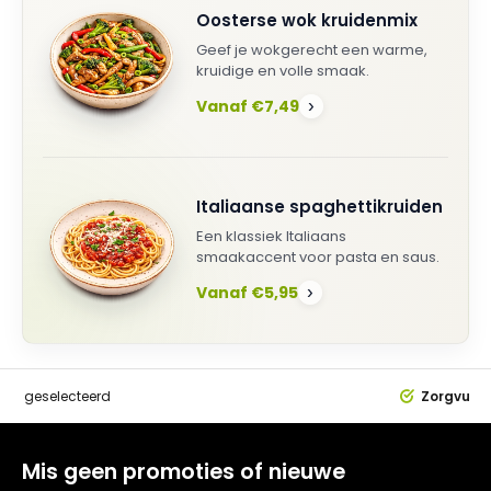
Oosterse wok kruidenmix
Geef je wokgerecht een warme,
kruidige en volle smaak.
Vanaf €7,49
›
Italiaanse spaghettikruiden
Een klassiek Italiaans
smaakaccent voor pasta en saus.
Vanaf €5,95
›
dig
geselecteerd
Zorgvuldi
Mis geen promoties of nieuwe