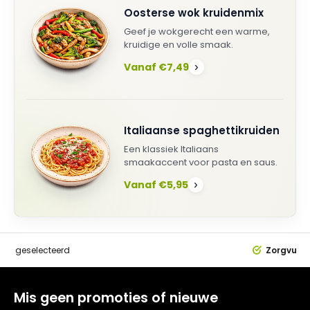
Oosterse wok kruidenmix
Geef je wokgerecht een warme,
kruidige en volle smaak.
Vanaf €7,49
›
Italiaanse spaghettikruiden
Een klassiek Italiaans
smaakaccent voor pasta en saus.
Vanaf €5,95
›
dig
geselecteerd
Zorgvuldi
Mis geen promoties of nieuwe