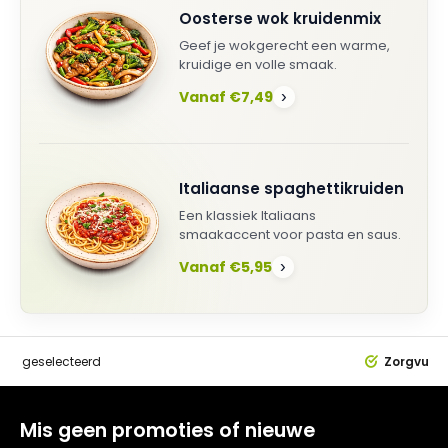
Oosterse wok kruidenmix
Geef je wokgerecht een warme,
kruidige en volle smaak.
Vanaf €7,49
›
Italiaanse spaghettikruiden
Een klassiek Italiaans
smaakaccent voor pasta en saus.
Vanaf €5,95
›
dig
geselecteerd
Zorgvuldi
Mis geen promoties of nieuwe