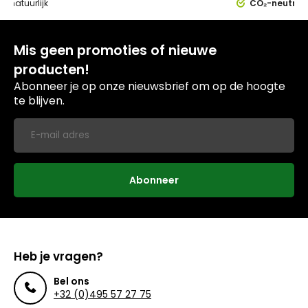
0%
natuurlijk
CO₂-neutral
Mis geen promoties of nieuwe
producten!
Abonneer je op onze nieuwsbrief om op de hoogte
te blijven.
Abonneer
Heb je vragen?
Bel ons
+32 (0)495 57 27 75