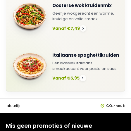
Oosterse wok kruidenmix
Geef je wokgerecht een warme,
kruidige en volle smaak.
Vanaf €7,49
›
Italiaanse spaghettikruiden
Een klassiek Italiaans
smaakaccent voor pasta en saus.
Vanaf €5,95
›
0%
natuurlijk
CO₂-neutral
Mis geen promoties of nieuwe