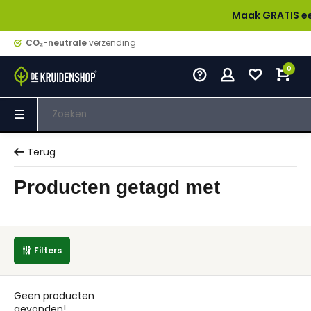
Maak GRATIS een acc
CO₂-neutrale
verzending
0
Terug
Producten getagd met
Filters
Geen producten
gevonden!...