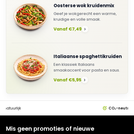
Oosterse wok kruidenmix
Geef je wokgerecht een warme,
kruidige en volle smaak.
Vanaf €7,49
›
Italiaanse spaghettikruiden
Een klassiek Italiaans
smaakaccent voor pasta en saus.
Vanaf €5,95
›
0%
natuurlijk
CO₂-neutral
Mis geen promoties of nieuwe