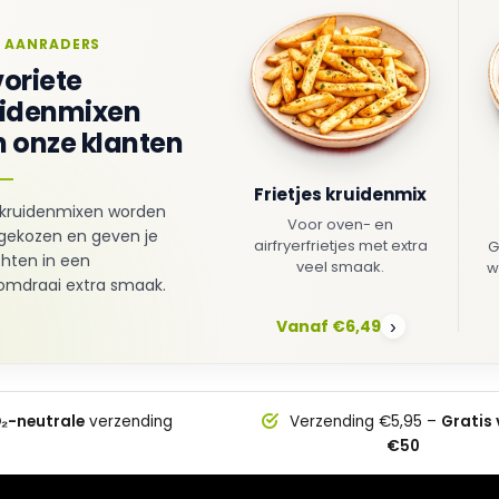
 AANRADERS
oriete
uidenmixen
 onze klanten
Frietjes kruidenmix
kruidenmixen worden
Voor oven- en
gekozen en geven je
airfryerfrietjes met extra
G
hten in een
veel smaak.
w
mdraai extra smaak.
Vanaf €6,49
›
₂-neutrale
verzending
Verzending €5,95 –
Gratis
€50