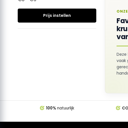
ONZE
Prijs instellen
Fav
kr
van
Deze 
vaak 
gerec
hando
100%
natuurlijk
CO