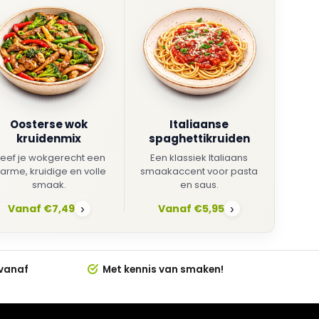
Oosterse wok
Italiaanse
kruidenmix
spaghettikruiden
eef je wokgerecht een
Een klassiek Italiaans
arme, kruidige en volle
smaakaccent voor pasta
smaak.
en saus.
Vanaf €7,49
Vanaf €5,95
›
›
 vanaf
Met kennis van smaken!