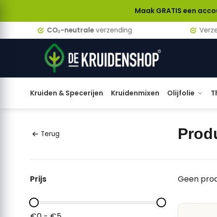
Maak GRATIS een account aan en
CO₂-neutrale
verzending
Verzen
Kruiden & Specerijen
Kruidenmixen
Olijfolie
T
Prod
Terug
Prijs
Geen prod
€0 - €5