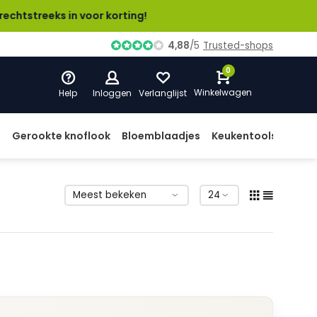
eeks in voor korting!
4,88
/
5
Trusted-shops
0
Winkelwagen
Help
Inloggen
Verlanglijst
d
Gerookte knoflook
Bloemblaadjes
Keukentools
Prod