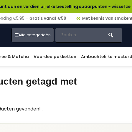
 verdien bij elke bestelling spaarpunten - wissel ze rechtstr
ding €5,95 –
Gratis vanaf €50
Met kennis van smaken!
Alle categorieën
hee & Matcha
Voordeelpakketten
Ambachtelijke moster
ucten getagd met
ucten gevonden!...