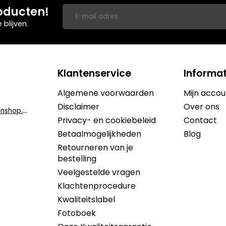
oducten!
blijven.
Klantenservice
Informat
Algemene voorwaarden
Mijn accou
Disclaimer
Over ons
i
nfo@dekruidenshop.be
Privacy- en cookiebeleid
Contact
Betaalmogelijkheden
Blog
Retourneren van je
bestelling
Veelgestelde vragen
Klachtenprocedure
Kwaliteitslabel
Fotoboek