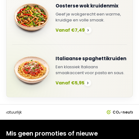
Oosterse wok kruidenmix
Geef je wokgerecht een warme,
kruidige en volle smaak.
Vanaf €7,49
›
Italiaanse spaghettikruiden
Een klassiek Italiaans
smaakaccent voor pasta en saus.
Vanaf €5,95
›
0%
natuurlijk
CO₂-neutral
Mis geen promoties of nieuwe