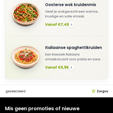
Oosterse wok kruidenmix
Geef je wokgerecht een warme,
kruidige en volle smaak.
Vanaf €7,49
›
Italiaanse spaghettikruiden
Een klassiek Italiaans
smaakaccent voor pasta en saus.
Vanaf €5,95
›
dig
geselecteerd
Zorgvuldi
Mis geen promoties of nieuwe