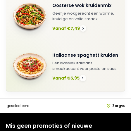
Oosterse wok kruidenmix
Geef je wokgerecht een warme,
kruidige en volle smaak.
Vanaf €7,49
›
Italiaanse spaghettikruiden
Een klassiek Italiaans
smaakaccent voor pasta en saus.
Vanaf €5,95
›
dig
geselecteerd
Zorgvuldi
Mis geen promoties of nieuwe