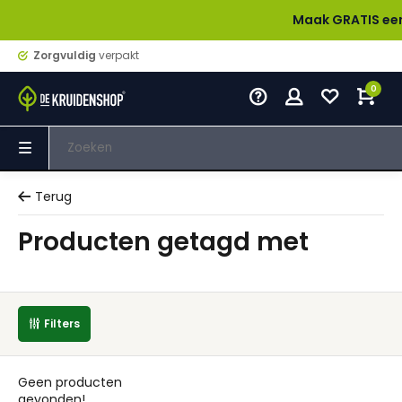
Maak GRATIS een acc
Zorgvuldig
verpakt
0
Terug
Producten getagd met
Filters
Geen producten
gevonden!...