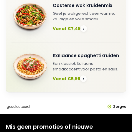
Oosterse wok kruidenmix
Geef je wokgerecht een warme,
kruidige en volle smaak.
Vanaf €7,49
›
Italiaanse spaghettikruiden
Een klassiek Italiaans
smaakaccent voor pasta en saus.
Vanaf €5,95
›
dig
geselecteerd
Zorgvuldi
Mis geen promoties of nieuwe