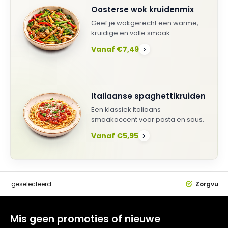
Oosterse wok kruidenmix
Geef je wokgerecht een warme,
kruidige en volle smaak.
Vanaf €7,49
›
Italiaanse spaghettikruiden
Een klassiek Italiaans
smaakaccent voor pasta en saus.
Vanaf €5,95
›
dig
geselecteerd
Zorgvuldi
Mis geen promoties of nieuwe