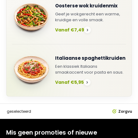
Oosterse wok kruidenmix
Geef je wokgerecht een warme,
kruidige en volle smaak.
Vanaf €7,49
›
Italiaanse spaghettikruiden
Een klassiek Italiaans
smaakaccent voor pasta en saus.
Vanaf €5,95
›
dig
geselecteerd
Zorgvuldi
Mis geen promoties of nieuwe