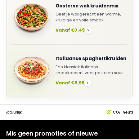
Oosterse wok kruidenmix
Geef je wokgerecht een warme,
kruidige en volle smaak.
Vanaf €7,49
›
Italiaanse spaghettikruiden
Een klassiek Italiaans
smaakaccent voor pasta en saus.
Vanaf €5,95
›
0%
natuurlijk
CO₂-neutral
Mis geen promoties of nieuwe