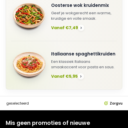
Oosterse wok kruidenmix
Geef je wokgerecht een warme,
kruidige en volle smaak.
Vanaf €7,49
›
Italiaanse spaghettikruiden
Een klassiek Italiaans
smaakaccent voor pasta en saus.
Vanaf €5,95
›
dig
geselecteerd
Zorgvuldi
Mis geen promoties of nieuwe