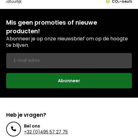
0%
natuurlijk
CO₂-neutral
Mis geen promoties of nieuwe
producten!
Abonneer je op onze nieuwsbrief om op de hoogte
te blijven.
Abonneer
Heb je vragen?
Bel ons
+32 (0)495 57 27 75