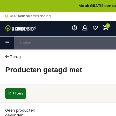
Maak GRATIS een accoun
CO₂-neutrale
verzending
0
Terug
Producten getagd met
Filters
Geen producten
gevonden!...