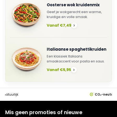
Oosterse wok kruidenmix
Geef je wokgerecht een warme,
kruidige en volle smaak.
Vanaf €7,49
›
Italiaanse spaghettikruiden
Een klassiek Italiaans
smaakaccent voor pasta en saus.
Vanaf €5,95
›
0%
natuurlijk
CO₂-neutral
Mis geen promoties of nieuwe