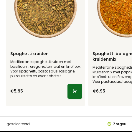
Spaghettikruiden
Spaghetti bologn
kruidenmix
Mediterrane spaghettikruiden met
basilicum, oregano, tomaat en knoflook.
Mediterrane spaghett
Voor spaghetti, pastasaus, lasagne,
kruidenmix met paprik
pizza, risotto en ovenschotels.
knoflook, ui en Proven
Voor pastasaus, lasa
€5,95
€6,95
dig
geselecteerd
Zorgvuldi