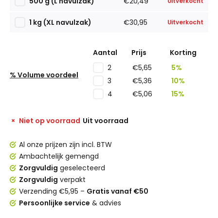
500 g (L navulzak)
€20,49
Uitverkocht
1 kg (XL navulzak)
€30,95
Uitverkocht
Aantal
Prijs
Korting
€5,65
5%
2
% Volume voordeel
€5,36
10%
3
€5,06
15%
4
Niet op voorraad
Uit voorraad
Al onze prijzen zijn incl. BTW
Ambachtelijk gemengd
Zorgvuldig
geselecteerd
Zorgvuldig
verpakt
Verzending €5,95 –
Gratis vanaf €50
Persoonlijke service
& advies