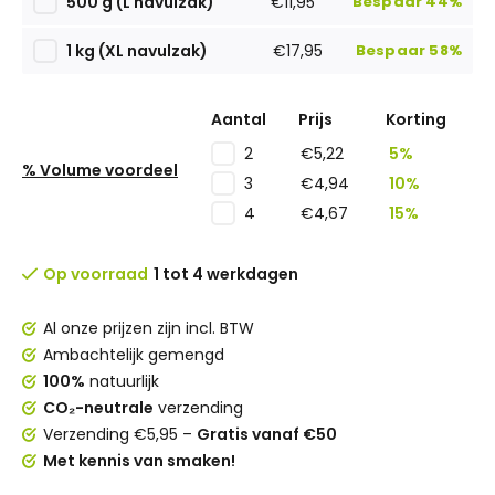
500 g (L navulzak)
€11,95
Bespaar 44%
1 kg (XL navulzak)
€17,95
Bespaar 58%
Aantal
Prijs
Korting
€5,22
5%
2
% Volume voordeel
€4,94
10%
3
€4,67
15%
4
Op voorraad
1 tot 4 werkdagen
Al onze prijzen zijn incl. BTW
Ambachtelijk gemengd
100%
natuurlijk
CO₂-neutrale
verzending
Verzending €5,95 –
Gratis vanaf €50
Met kennis van smaken!