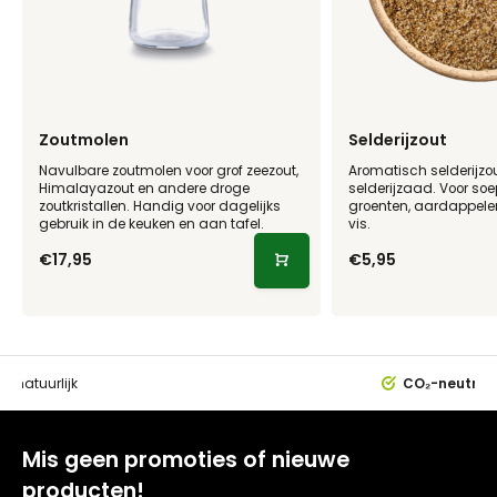
Zoutmolen
Selderijzout
Navulbare zoutmolen voor grof zeezout,
Aromatisch selderijzo
Himalayazout en andere droge
selderijzaad. Voor soe
zoutkristallen. Handig voor dagelijks
groenten, aardappelen,
gebruik in de keuken en aan tafel.
vis.
€17,95
€5,95
0%
natuurlijk
CO₂-neutral
Mis geen promoties of nieuwe
producten!