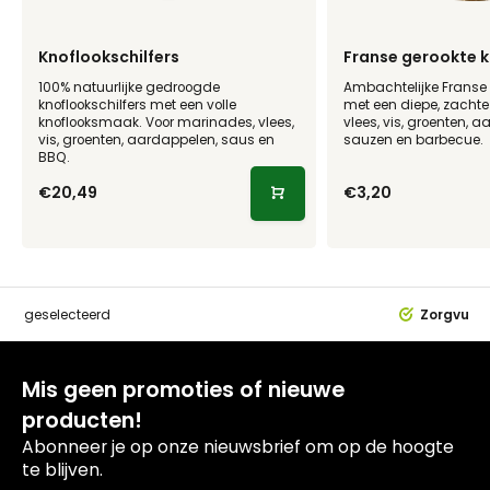
Knoflookschilfers
Franse gerookte 
100% natuurlijke gedroogde
Ambachtelijke Franse 
knoflookschilfers met een volle
met een diepe, zachte
knoflooksmaak. Voor marinades, vlees,
vlees, vis, groenten, 
vis, groenten, aardappelen, saus en
sauzen en barbecue.
BBQ.
€20,49
€3,20
dig
geselecteerd
Zorgvuldi
Mis geen promoties of nieuwe
producten!
Abonneer je op onze nieuwsbrief om op de hoogte
te blijven.