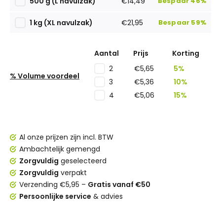
500 g (L navulzak)
€14,49
Bespaar 46%
1 kg (XL navulzak)
€21,95
Bespaar 59%
Aantal
Prijs
Korting
€5,65
5%
2
% Volume voordeel
€5,36
10%
3
€5,06
15%
4
Al onze prijzen zijn incl. BTW
Ambachtelijk gemengd
Zorgvuldig
geselecteerd
Zorgvuldig
verpakt
Verzending €5,95 –
Gratis vanaf €50
Persoonlijke service
& advies