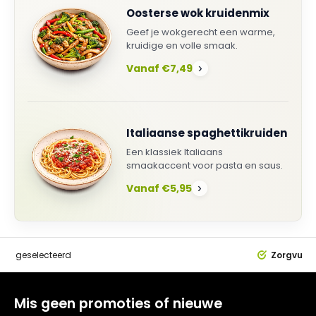
Oosterse wok kruidenmix
Geef je wokgerecht een warme,
kruidige en volle smaak.
Vanaf €7,49
›
Italiaanse spaghettikruiden
Een klassiek Italiaans
smaakaccent voor pasta en saus.
Vanaf €5,95
›
dig
geselecteerd
Zorgvuldi
Mis geen promoties of nieuwe