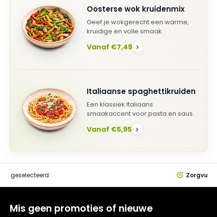
Oosterse wok kruidenmix
Geef je wokgerecht een warme,
kruidige en volle smaak.
Vanaf €7,49
›
Italiaanse spaghettikruiden
Een klassiek Italiaans
smaakaccent voor pasta en saus.
Vanaf €5,95
›
dig
geselecteerd
Zorgvuldi
Mis geen promoties of nieuwe