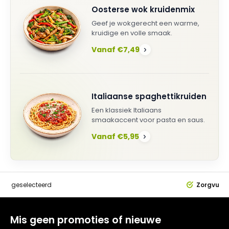
Oosterse wok kruidenmix
Geef je wokgerecht een warme,
kruidige en volle smaak.
Vanaf €7,49
›
Italiaanse spaghettikruiden
Een klassiek Italiaans
smaakaccent voor pasta en saus.
Vanaf €5,95
›
dig
geselecteerd
Zorgvuldi
Mis geen promoties of nieuwe