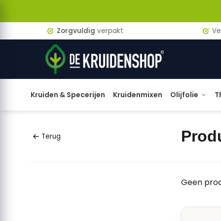
Zorgvuldig
verpakt
Verzen
Kruiden & Specerijen
Kruidenmixen
Olijfolie
T
Prod
Terug
Geen prod