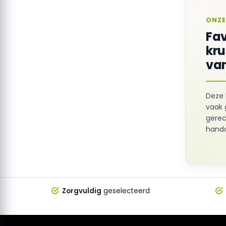
ONZE
Fav
kr
van
Deze 
vaak 
gerec
hando
Zorgvuldig
geselecteerd