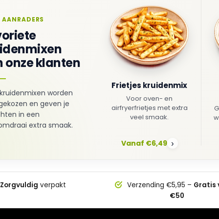
 AANRADERS
oriete
uidenmixen
 onze klanten
Frietjes kruidenmix
kruidenmixen worden
Voor oven- en
gekozen en geven je
airfryerfrietjes met extra
G
hten in een
veel smaak.
w
mdraai extra smaak.
Vanaf €6,49
›
Zorgvuldig
verpakt
Verzending €5,95 –
Gratis
€50