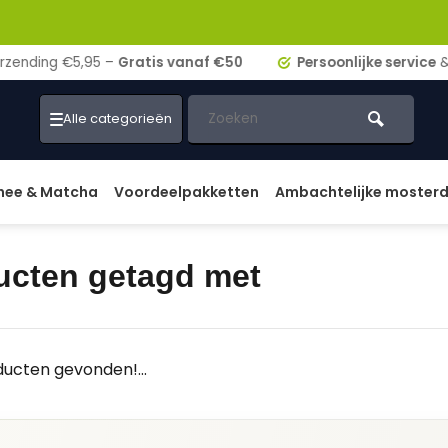
ding €5,95 –
Gratis vanaf €50
Persoonlijke service
& adv
Alle categorieën
hee & Matcha
Voordeelpakketten
Ambachtelijke moster
ucten getagd met
ucten gevonden!...