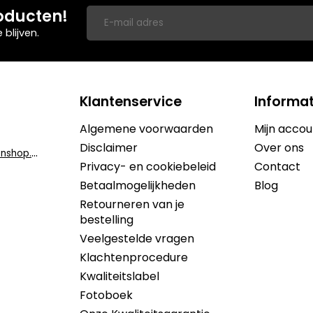
oducten!
blijven.
Klantenservice
Informat
Algemene voorwaarden
Mijn accou
Disclaimer
Over ons
i
nfo@dekruidenshop.be
Privacy- en cookiebeleid
Contact
Betaalmogelijkheden
Blog
Retourneren van je
bestelling
Veelgestelde vragen
Klachtenprocedure
Kwaliteitslabel
Fotoboek