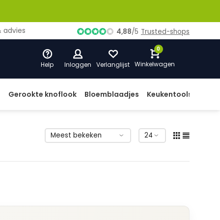
ies
4,88
/
5
Trusted-shops
0
Winkelwagen
Help
Inloggen
Verlanglijst
d
Gerookte knoflook
Bloemblaadjes
Keukentools
Prod