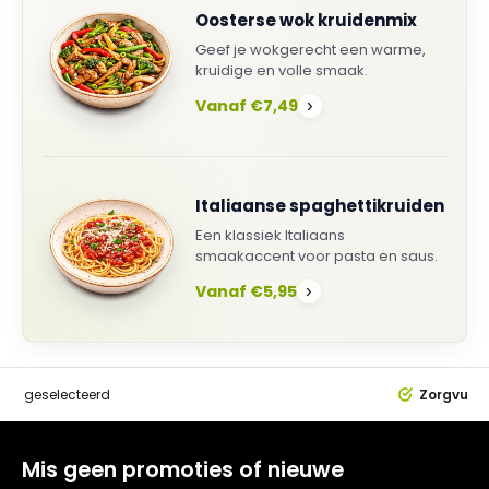
Oosterse wok kruidenmix
Geef je wokgerecht een warme,
kruidige en volle smaak.
Vanaf €7,49
›
Italiaanse spaghettikruiden
Een klassiek Italiaans
smaakaccent voor pasta en saus.
Vanaf €5,95
›
dig
geselecteerd
Zorgvuldi
Mis geen promoties of nieuwe