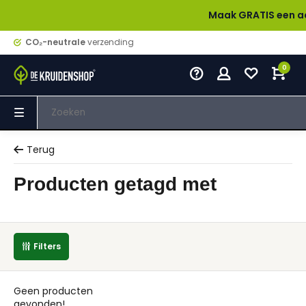
Maak GRATIS een accoun
CO₂-neutrale
verzending
0
Terug
Producten getagd met
Filters
Geen producten
gevonden!...