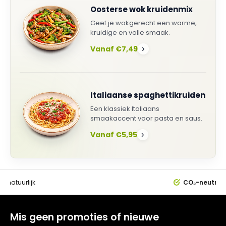
Oosterse wok kruidenmix
Geef je wokgerecht een warme,
kruidige en volle smaak.
Vanaf €7,49
›
Italiaanse spaghettikruiden
Een klassiek Italiaans
smaakaccent voor pasta en saus.
Vanaf €5,95
›
0%
natuurlijk
CO₂-neutral
Mis geen promoties of nieuwe