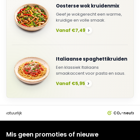
Oosterse wok kruidenmix
Geef je wokgerecht een warme,
kruidige en volle smaak.
Vanaf €7,49
›
Italiaanse spaghettikruiden
Een klassiek Italiaans
smaakaccent voor pasta en saus.
Vanaf €5,95
›
0%
natuurlijk
CO₂-neutral
Mis geen promoties of nieuwe