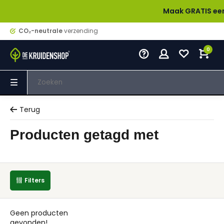
Maak GRATIS een acco
CO₂-neutrale
verzending
0
Terug
Producten getagd met
Filters
Geen producten
gevonden!...