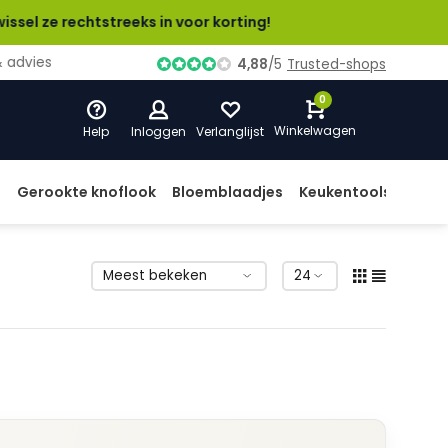
 rechtstreeks in voor korting!
ies
4,88
/
5
Trusted-shops
0
Winkelwagen
Help
Inloggen
Verlanglijst
d
Gerookte knoflook
Bloemblaadjes
Keukentools
Prod