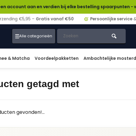
nt aan en verdien bij elke bestelling spaarpunten - wissel ze
ding €5,95 –
Gratis vanaf €50
Persoonlijke service
& adv
Alle categorieën
hee & Matcha
Voordeelpakketten
Ambachtelijke moster
ucten getagd met
ucten gevonden!...