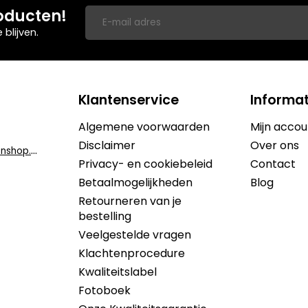
oducten!
blijven.
Klantenservice
Informat
Algemene voorwaarden
Mijn accou
Disclaimer
Over ons
i
nfo@dekruidenshop.be
Privacy- en cookiebeleid
Contact
Betaalmogelijkheden
Blog
Retourneren van je
bestelling
Veelgestelde vragen
Klachtenprocedure
Kwaliteitslabel
Fotoboek