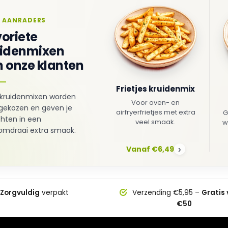
 AANRADERS
oriete
uidenmixen
 onze klanten
Frietjes kruidenmix
kruidenmixen worden
Voor oven- en
gekozen en geven je
airfryerfrietjes met extra
G
hten in een
veel smaak.
w
mdraai extra smaak.
Vanaf €6,49
›
Zorgvuldig
verpakt
Verzending €5,95 –
Gratis
€50