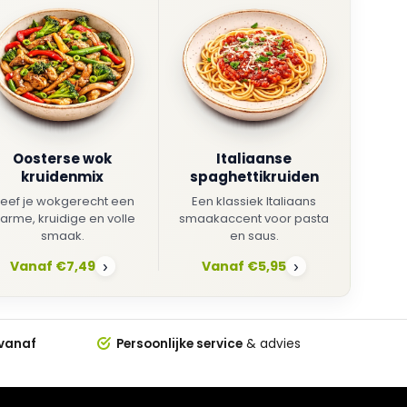
Oosterse wok
Italiaanse
kruidenmix
spaghettikruiden
eef je wokgerecht een
Een klassiek Italiaans
arme, kruidige en volle
smaakaccent voor pasta
smaak.
en saus.
Vanaf €7,49
Vanaf €5,95
›
›
 vanaf
Persoonlijke service
& advies