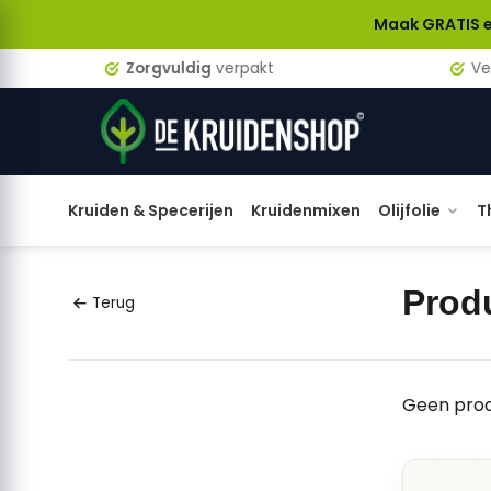
Maak GRATIS een accou
Zorgvuldig
verpakt
Verzen
Kruiden & Specerijen
Kruidenmixen
Olijfolie
T
Prod
Terug
Geen prod