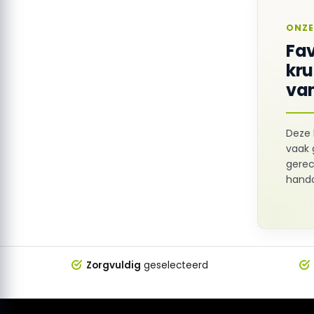
ONZE
Fav
kr
van
Deze 
vaak 
gerec
hando
Zorgvuldig
geselecteerd