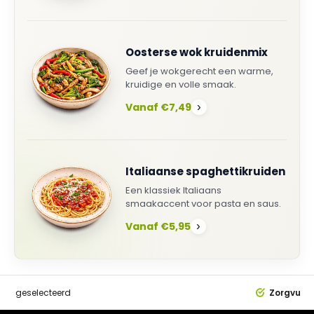
Oosterse wok kruidenmix
Geef je wokgerecht een warme,
kruidige en volle smaak.
Vanaf €7,49
›
Italiaanse spaghettikruiden
Een klassiek Italiaans
smaakaccent voor pasta en saus.
Vanaf €5,95
›
dig
geselecteerd
Zorgvuldi