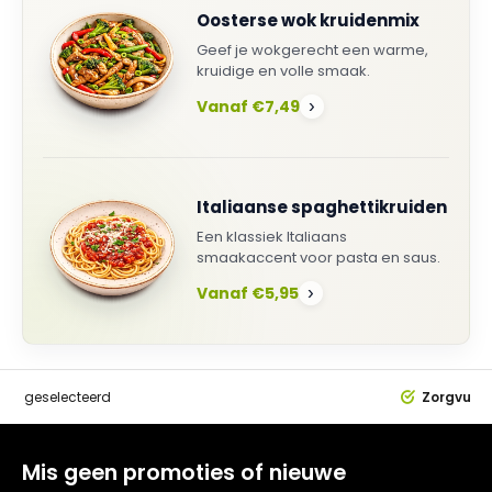
Oosterse wok kruidenmix
Geef je wokgerecht een warme,
kruidige en volle smaak.
Vanaf €7,49
›
Italiaanse spaghettikruiden
Een klassiek Italiaans
smaakaccent voor pasta en saus.
Vanaf €5,95
›
dig
geselecteerd
Zorgvuldi
Mis geen promoties of nieuwe