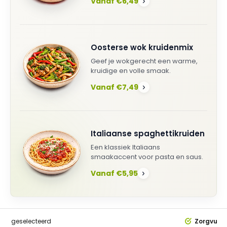
Vanaf €6,49
›
Oosterse wok kruidenmix
Geef je wokgerecht een warme,
kruidige en volle smaak.
Vanaf €7,49
›
Italiaanse spaghettikruiden
Een klassiek Italiaans
smaakaccent voor pasta en saus.
Vanaf €5,95
›
dig
geselecteerd
Zorgvuldi