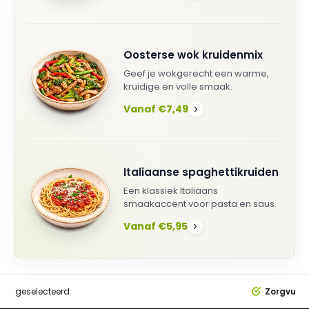
Oosterse wok kruidenmix
Geef je wokgerecht een warme,
kruidige en volle smaak.
Vanaf €7,49
›
Italiaanse spaghettikruiden
Een klassiek Italiaans
smaakaccent voor pasta en saus.
Vanaf €5,95
›
dig
geselecteerd
Zorgvuldi