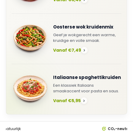
Oosterse wok kruidenmix
Geef je wokgerecht een warme,
kruidige en volle smaak.
Vanaf €7,49
›
Italiaanse spaghettikruiden
Een klassiek Italiaans
smaakaccent voor pasta en saus.
Vanaf €5,95
›
0%
natuurlijk
CO₂-neutral