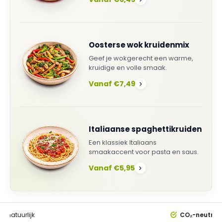
Oosterse wok kruidenmix
Geef je wokgerecht een warme,
kruidige en volle smaak.
Vanaf €7,49
›
Italiaanse spaghettikruiden
Een klassiek Italiaans
smaakaccent voor pasta en saus.
Vanaf €5,95
›
0%
natuurlijk
CO₂-neutral