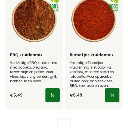
BBQ kruidenmix
Ribbetjes kruidenmix
Veelzijdige BBQ kruidenmix
Krachtige Ribbetjes
met paprika, oregano,
kruidenmix met paprika,
rozemarijn en peper. Voor
knoflook, mosterdzaad en
vlees, kip, vis, groenten, grill,
jalapeño. Voor spareribs,
barbecue en oven.
pulled pork, varkensvlees,
BBQ, kamado en oven.
€5,49
€6,49
1