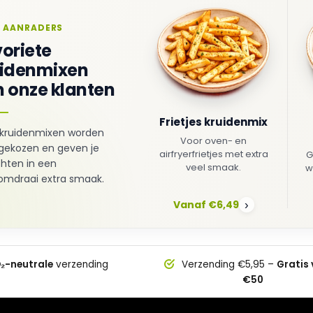
 AANRADERS
oriete
uidenmixen
 onze klanten
Frietjes kruidenmix
kruidenmixen worden
Voor oven- en
gekozen en geven je
airfryerfrietjes met extra
G
hten in een
veel smaak.
w
mdraai extra smaak.
Vanaf €6,49
›
₂-neutrale
verzending
Verzending €5,95 –
Gratis
€50