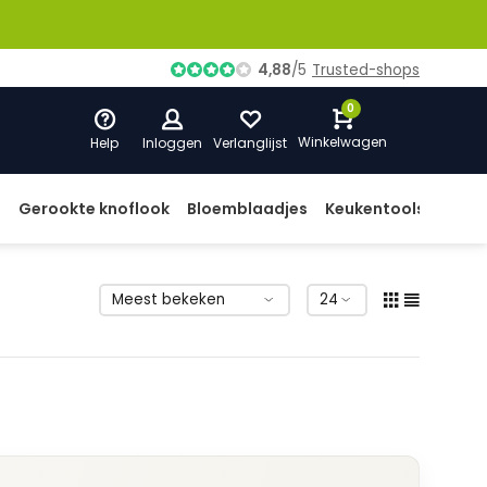
4,88
/
5
Trusted-shops
0
Winkelwagen
Help
Inloggen
Verlanglijst
d
Gerookte knoflook
Bloemblaadjes
Keukentools
Prod