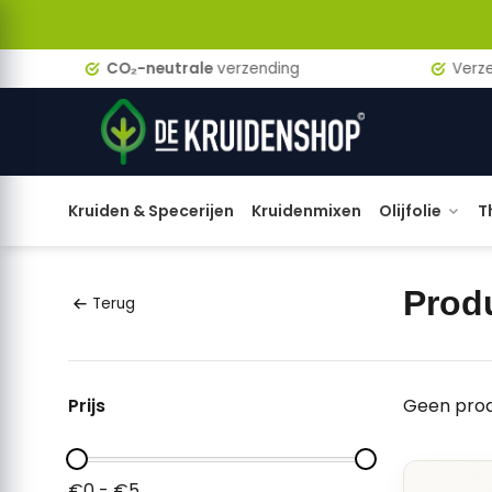
CO₂-neutrale
verzending
Verzen
Kruiden & Specerijen
Kruidenmixen
Olijfolie
T
Prod
Terug
Prijs
Geen prod
€0 - €5