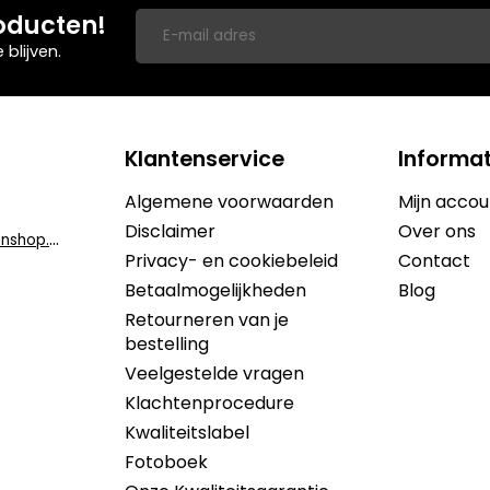
oducten!
blijven.
Klantenservice
Informat
Algemene voorwaarden
Mijn accou
Disclaimer
Over ons
i
nfo@dekruidenshop.be
Privacy- en cookiebeleid
Contact
Betaalmogelijkheden
Blog
Retourneren van je
bestelling
Veelgestelde vragen
Klachtenprocedure
Kwaliteitslabel
Fotoboek