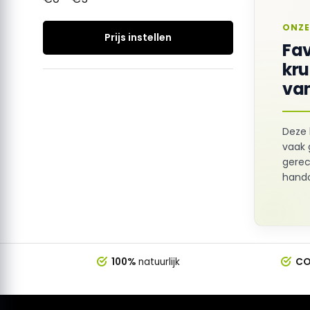
ONZE
Prijs instellen
Fav
kr
van
Deze 
vaak 
gerec
hando
100%
natuurlijk
CO