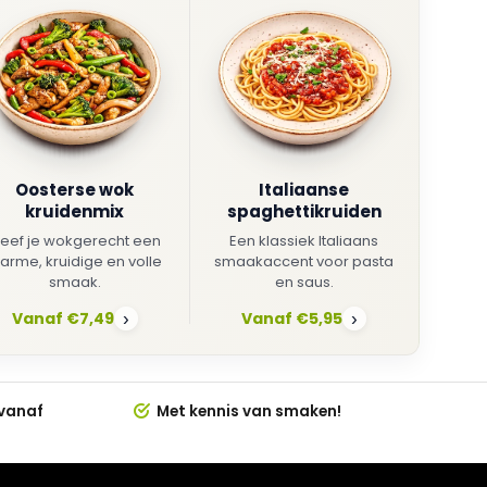
Oosterse wok
Italiaanse
kruidenmix
spaghettikruiden
eef je wokgerecht een
Een klassiek Italiaans
arme, kruidige en volle
smaakaccent voor pasta
smaak.
en saus.
Vanaf €7,49
Vanaf €5,95
›
›
 vanaf
Met kennis van smaken!