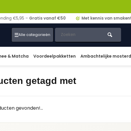
ding €5,95 –
Gratis vanaf €50
Met kennis van smaken!
Alle categorieën
hee & Matcha
Voordeelpakketten
Ambachtelijke moster
ucten getagd met
ucten gevonden!...