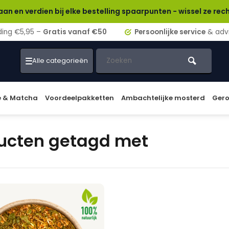
en bij elke bestelling spaarpunten - wissel ze rechtstreeks i
ding €5,95 –
Gratis vanaf €50
Persoonlijke service
& adv
Alle categorieën
e & Matcha
Voordeelpakketten
Ambachtelijke mosterd
Gero
ucten getagd met