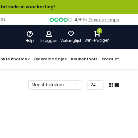
n voor korting!
ies
4,91
/
5
Trusted-shops
0
Winkelwagen
Help
Inloggen
Verlanglijst
okte knoflook
Bloemblaadjes
Keukentools
Producten A-Z