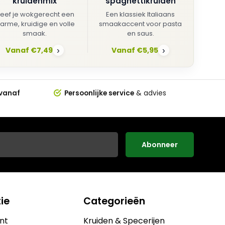
kruidenmix
spaghettikruiden
eef je wokgerecht een
Een klassiek Italiaans
arme, kruidige en volle
smaakaccent voor pasta
smaak.
en saus.
Vanaf €7,49
Vanaf €5,95
›
›
 vanaf
Persoonlijke service
& advies
Abonneer
ie
Categorieën
nt
Kruiden & Specerijen