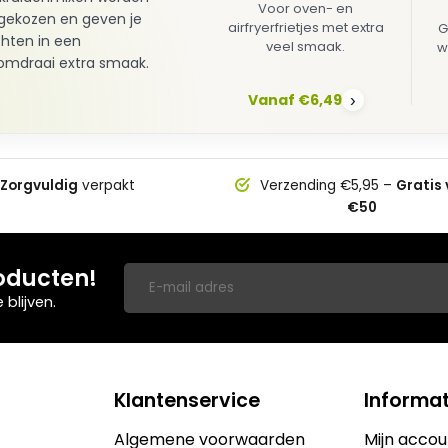
Voor oven- en
gekozen en geven je
airfryerfrietjes met extra
G
hten in een
veel smaak.
w
mdraai extra smaak.
Vanaf €6,49
›
Zorgvuldig
verpakt
Verzending €5,95 –
Gratis
€50
oducten!
blijven.
Klantenservice
Informat
Algemene voorwaarden
Mijn accou