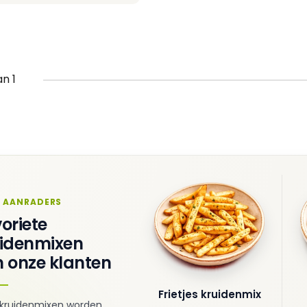
an 1
 AANRADERS
oriete
uidenmixen
 onze klanten
Frietjes kruidenmix
kruidenmixen worden