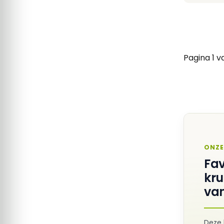
Pagina 1 v
ONZE
Fav
kr
van
Deze 