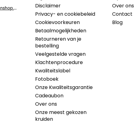
Disclaimer
Over ons
i
nfo@dekruidenshop.be
Privacy- en cookiebeleid
Contact
Cookievoorkeuren
Blog
Betaalmogelijkheden
Retourneren van je
bestelling
Veelgestelde vragen
Klachtenprocedure
Kwaliteitslabel
Fotoboek
Onze Kwaliteitsgarantie
Cadeaubon
Over ons
Onze meest gekozen
kruiden