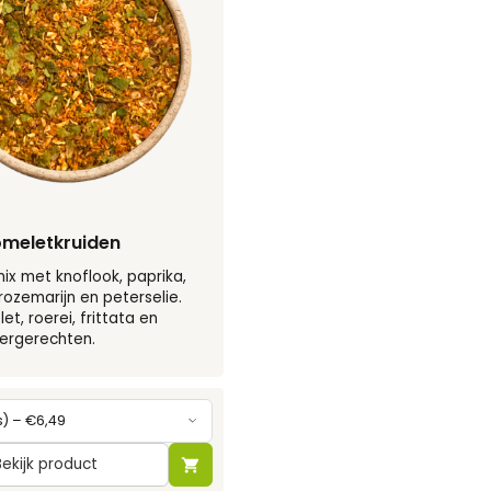
 omeletkruiden
mix met knoflook, paprika,
rozemarijn en peterselie.
t, roerei, frittata en
ergerechten.
Bekijk product