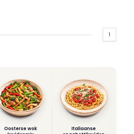
1
Oosterse wok
Italiaanse