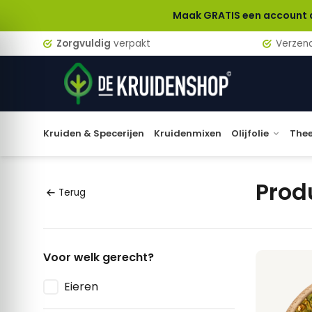
Maak GRATIS een account aan en verdi
Zorgvuldig
verpakt
Verzen
Kruiden & Specerijen
Kruidenmixen
Olijfolie
The
Prod
Terug
Voor welk gerecht?
Eieren