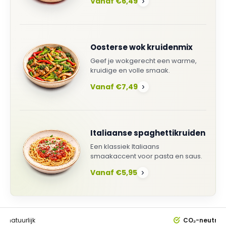
Vanaf €6,49
›
Oosterse wok kruidenmix
Geef je wokgerecht een warme,
kruidige en volle smaak.
Vanaf €7,49
›
Italiaanse spaghettikruiden
Een klassiek Italiaans
smaakaccent voor pasta en saus.
Vanaf €5,95
›
0%
natuurlijk
CO₂-neutral