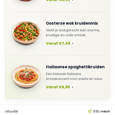
Oosterse wok kruidenmix
Geef je wokgerecht een warme,
kruidige en volle smaak.
Vanaf €7,49
›
Italiaanse spaghettikruiden
Een klassiek Italiaans
smaakaccent voor pasta en saus.
Vanaf €5,95
›
0%
natuurlijk
CO₂-neutral