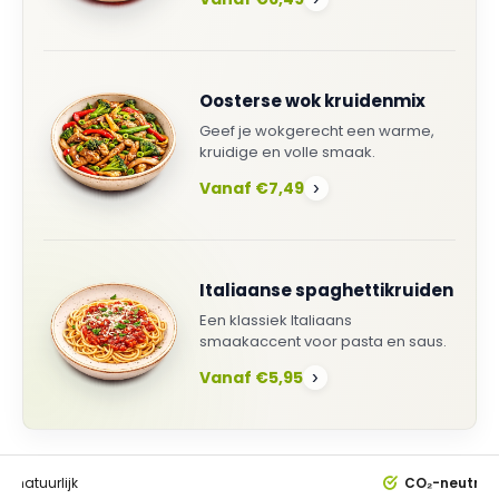
Oosterse wok kruidenmix
Geef je wokgerecht een warme,
kruidige en volle smaak.
Vanaf €7,49
›
Italiaanse spaghettikruiden
Een klassiek Italiaans
smaakaccent voor pasta en saus.
Vanaf €5,95
›
0%
natuurlijk
CO₂-neutral