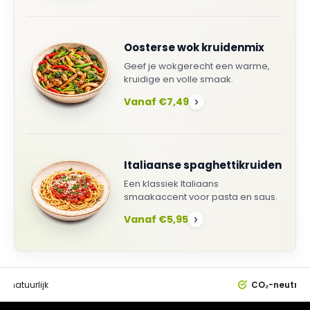
Oosterse wok kruidenmix
Geef je wokgerecht een warme,
kruidige en volle smaak.
Vanaf €7,49
›
Italiaanse spaghettikruiden
Een klassiek Italiaans
smaakaccent voor pasta en saus.
Vanaf €5,95
›
0%
natuurlijk
CO₂-neutral