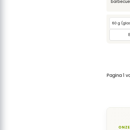
barbecue
Pagina 1 v
ONZE