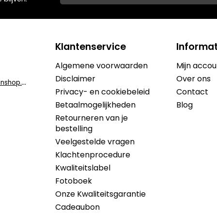
Klantenservice
Informat
Algemene voorwaarden
Mijn accou
Disclaimer
Over ons
i
nfo@dekruidenshop.be
Privacy- en cookiebeleid
Contact
Betaalmogelijkheden
Blog
Retourneren van je
bestelling
Veelgestelde vragen
Klachtenprocedure
Kwaliteitslabel
Fotoboek
Onze Kwaliteitsgarantie
Cadeaubon