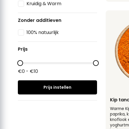
Kruidig & Warm
Zonder additieven
100% natuurlijk
Prijs
€0 - €10
Prijs instellen
Kip tan
Warme Ki
paprika, 
knoflook e
yoghurtma