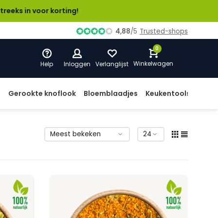
r korting!
4,88
/
5
Trusted-shops
0
Winkelwagen
Help
Inloggen
Verlanglijst
d
Gerookte knoflook
Bloemblaadjes
Keukentools
Prod