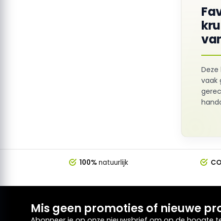
Fav
kr
van
Deze 
vaak 
gerec
hando
100%
natuurlijk
CO
Mis geen promoties of nieuwe pr
Abonneer je op onze nieuwsbrief om op de hoogte te 