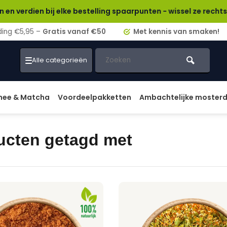
 elke bestelling spaarpunten - wissel ze rechtstreeks in voo
ding €5,95 –
Gratis vanaf €50
Met kennis van smaken!
Alle categorieën
hee & Matcha
Voordeelpakketten
Ambachtelijke moster
ucten getagd met