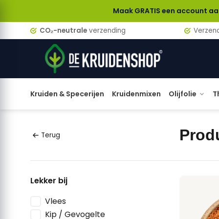
Maak GRATIS een account aan en verdien bij
CO₂-neutrale
verzending
Verzen
Kruiden & Specerijen
Kruidenmixen
Olijfolie
T
Prod
Terug
Lekker bij
Vlees
Kip / Gevogelte