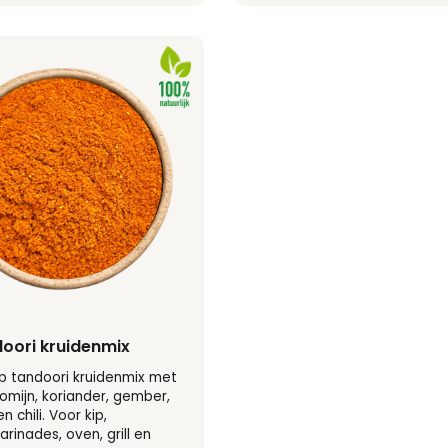
doori kruidenmix
p tandoori kruidenmix met
komijn, koriander, gember,
n chili. Voor kip,
rinades, oven, grill en