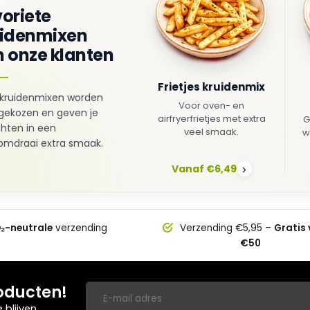
oriete
uidenmixen
 onze klanten
Frietjes kruidenmix
kruidenmixen worden
Voor oven- en
gekozen en geven je
airfryerfrietjes met extra
G
hten in een
veel smaak.
w
mdraai extra smaak.
Vanaf €6,49
›
₂-neutrale
verzending
Verzending €5,95 –
Gratis
€50
oducten!
blijven.