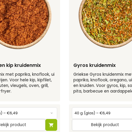
n kip kruidenmix
Gyros kruidenmix
mix met paprika, knoflook, ui
Griekse Gyros kruidenmix me
jen. Voor hele kip, kipfilet,
paprika, knoflook, oregano, u
en, vleugels, oven, grill,
en kruiden. Voor gyros, kip, so
fryer.
pita, barbecue en aardappel
Bekijk product
Bekijk product