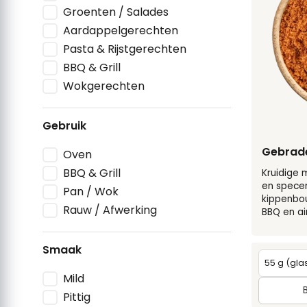
Groenten / Salades
Aardappelgerechten
Pasta & Rijstgerechten
BBQ & Grill
Wokgerechten
Gebruik
Gebrade
Oven
BBQ & Grill
Kruidige 
en speceri
Pan / Wok
kippenbout
Rauw / Afwerking
BBQ en air
Smaak
Mild
Pittig