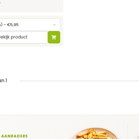
.
Bekijk product
an 1
 AANRADERS