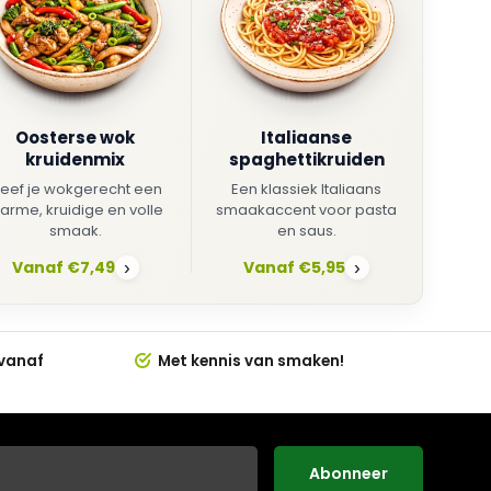
Oosterse wok
Italiaanse
kruidenmix
spaghettikruiden
eef je wokgerecht een
Een klassiek Italiaans
arme, kruidige en volle
smaakaccent voor pasta
smaak.
en saus.
Vanaf €7,49
Vanaf €5,95
›
›
 vanaf
Met kennis van smaken!
Abonneer