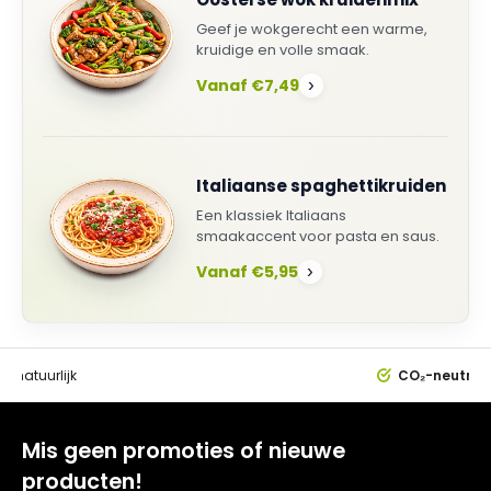
Geef je wokgerecht een warme,
kruidige en volle smaak.
Vanaf €7,49
›
Italiaanse spaghettikruiden
Een klassiek Italiaans
smaakaccent voor pasta en saus.
Vanaf €5,95
›
0%
natuurlijk
CO₂-neutral
Mis geen promoties of nieuwe
producten!